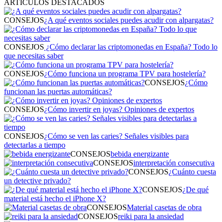
ARTÍCULOS DESTACADOS
CONSEJOS
¿A qué eventos sociales puedes acudir con alpargatas?
CONSEJOS
¿Cómo declarar las criptomonedas en España? Todo lo
que necesitas saber
CONSEJOS
¿Cómo funciona un programa TPV para hostelería?
CONSEJOS
¿Cómo
funcionan las puertas automáticas?
CONSEJOS
¿Cómo invertir en joyas? Opiniones de expertos
CONSEJOS
¿Cómo se ven las caries? Señales visibles para
detectarlas a tiempo
CONSEJOS
bebida energizante
CONSEJOS
interpretación consecutiva
CONSEJOS
¿Cuánto cuesta
un detective privado?
CONSEJOS
¿De qué
material está hecho el iPhone X?
CONSEJOS
Material casetas de obra
CONSEJOS
reiki para la ansiedad