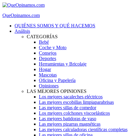
QueOpinamos.com
QUIÉNES SOMOS Y QUÉ HACEMOS
Análisis
CATEGORÍAS
Bebé
Coche y Moto
Consejos
Deportes
Herramientas y Bricolaje
Hogar
Mascotas
Oficina y Papelería
Opiniones
LAS MEJORES OPINIONES
Los mejores sacaleches eléctricos
Las mejores escobillas limpiaparabrisas
Las mejores sillas de comedor
Los mejores colchones viscoelásticos
Las mejores batidoras de vaso
Las mejores pizarras magnéticas
Las mejores calculadoras científicas completas
Las mejores sillas de oficina