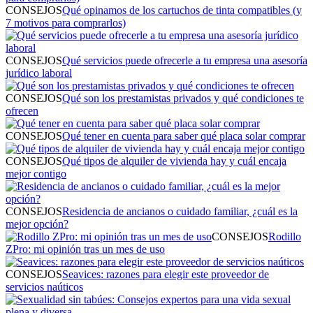
CONSEJOS
Qué opinamos de los cartuchos de tinta compatibles (y
7 motivos para comprarlos)
CONSEJOS
Qué servicios puede ofrecerle a tu empresa una asesoría
jurídico laboral
CONSEJOS
Qué son los prestamistas privados y qué condiciones te
ofrecen
CONSEJOS
Qué tener en cuenta para saber qué placa solar comprar
CONSEJOS
Qué tipos de alquiler de vivienda hay y cuál encaja
mejor contigo
CONSEJOS
Residencia de ancianos o cuidado familiar, ¿cuál es la
mejor opción?
CONSEJOS
Rodillo
ZPro: mi opinión tras un mes de uso
CONSEJOS
Seavices: razones para elegir este proveedor de
servicios naúticos