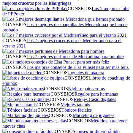
mejores cruceros por las islas griegas
CONSEJOS
Los 5 mejores clubs
de PPPoker
CONSEJOS
Los 5 mejores desmaquillantes Mercadona que hemos
probado
CONSEJOS
Los 7 mejores cruceros por el Mediterráneo para el
verano 2021
CONSEJOS
Los 7 mejores perfumes de Mercadona para hombre
CONSEJOS
Los mejores consejos de Elsa Punset para ser más feliz
CONSEJOS
Juguetes de madera
CONSEJOS
Libros de coaching de
equipos
CONSEJOS
Night repair serums
CONSEJOS
Regalos para hermanas
CONSEJOS
Relojes Casio digitales
CONSEJOS
Mejores tatamis
CONSEJOS
Tónicos faciales
CONSEJOS
Marketing de juguetes
CONSEJOS
Métodos para tener
nuevas citas
CONSEJOS
conseguir dinero rápido