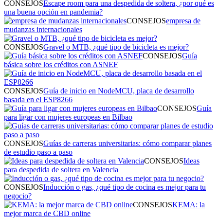
CONSEJOS
Escape room para una despedida de soltera, ¿por qué es
una buena opción en pandemia?
CONSEJOS
empresa de
mudanzas internacionales
CONSEJOS
Gravel o MTB, ¿qué tipo de bicicleta es mejor?
CONSEJOS
Guía
básica sobre los créditos con ASNEF
CONSEJOS
Guía de inicio en NodeMCU, placa de desarrollo
basada en el ESP8266
CONSEJOS
Guía
para ligar con mujeres europeas en Bilbao
CONSEJOS
Guías de carreras universitarias: cómo comparar planes
de estudio paso a paso
CONSEJOS
Ideas
para despedida de soltera en Valencia
CONSEJOS
Inducción o gas, ¿qué tipo de cocina es mejor para tu
negocio?
CONSEJOS
KEMA: la
mejor marca de CBD online