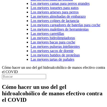
Los mejores camas para perros grandes
Los mejores juguetes para gatos
Los mejores arneses para perros
Las mejores almohadas de embarazo
Los mejores cojines de lactancia
Los mejores cargadores de baterías para coche
Los mejores maletines de herramientas
Las mejores carretillas
Las mejores hidrolimpiadoras
Las mejores bacas para coche
Las mejores pulseras inteligentes
Los mejores sacos de dormir
Los mejores batidos de proteínas
Las mejores tartas de pañales
Cómo hacer un uso del gel hidroalcohólico de manos efectivo contra
el COVID
Cómo hacer un uso del gel
hidroalcohólico de manos efectivo contra
el COVID