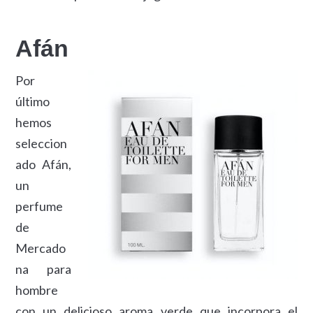
Afán
Por
último
hemos
seleccion
ado Afán,
un
perfume
de
Mercado
na para
hombre
con un delicioso aroma verde que incorpora el