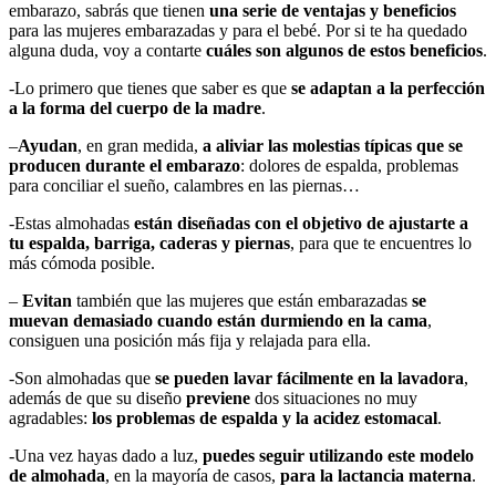
embarazo, sabrás que tienen
una serie de ventajas y beneficios
para las mujeres embarazadas y para el bebé. Por si te ha quedado
alguna duda, voy a contarte
cuáles son algunos de estos beneficios
.
-Lo primero que tienes que saber es que
se adaptan a la perfección
a la forma del cuerpo de la madre
.
–
Ayudan
, en gran medida,
a aliviar las molestias típicas que se
producen durante el embarazo
: dolores de espalda, problemas
para conciliar el sueño, calambres en las piernas…
-Estas almohadas
están diseñadas con el objetivo de ajustarte a
tu espalda, barriga, caderas y piernas
, para que te encuentres lo
más cómoda posible.
–
Evitan
también que las mujeres que están embarazadas
se
muevan demasiado cuando están durmiendo en la cama
,
consiguen una posición más fija y relajada para ella.
-Son almohadas que
se pueden lavar fácilmente en la lavadora
,
además de que su diseño
previene
dos situaciones no muy
agradables:
los problemas de espalda y la acidez estomacal
.
-Una vez hayas dado a luz,
puedes seguir utilizando este modelo
de almohada
, en la mayoría de casos,
para la lactancia materna
.