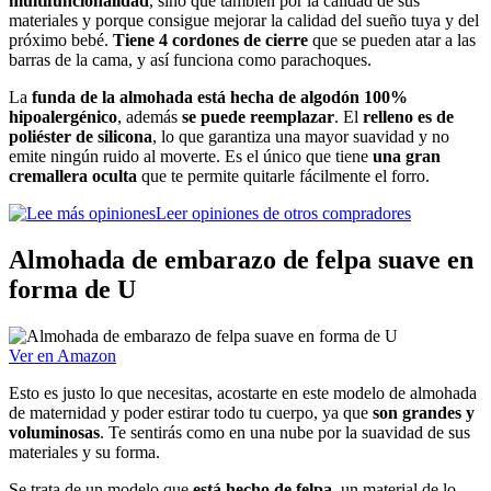
multifuncionalidad
, sino que también por la calidad de sus
materiales y porque consigue mejorar la calidad del sueño tuya y del
próximo bebé.
Tiene 4 cordones de cierre
que se pueden atar a las
barras de la cama, y así funciona como parachoques.
La
funda de la almohada está hecha de algodón 100%
hipoalergénico
, además
se puede reemplazar
. El
relleno es de
poliéster de silicona
, lo que garantiza una mayor suavidad y no
emite ningún ruido al moverte. Es el único que tiene
una gran
cremallera oculta
que te permite quitarle fácilmente el forro.
Leer opiniones de otros compradores
Almohada de embarazo de felpa suave en
forma de U
Ver en Amazon
Esto es justo lo que necesitas, acostarte en este modelo de almohada
de maternidad y poder estirar todo tu cuerpo, ya que
son grandes y
voluminosas
. Te sentirás como en una nube por la suavidad de sus
materiales y su forma.
Se trata de un modelo que
está hecho de felpa
, un material de lo