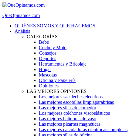
QueOpinamos.com
QUIÉNES SOMOS Y QUÉ HACEMOS
Análisis
CATEGORÍAS
Bebé
Coche y Moto
Consejos
Deportes
Herramientas y Bricolaje
Hogar
Mascotas
Oficina y Papelería
Opiniones
LAS MEJORES OPINIONES
Los mejores sacaleches eléctricos
Las mejores escobillas limpiaparabrisas
Las mejores sillas de comedor
Los mejores colchones viscoelásticos
Las mejores batidoras de vaso
Las mejores pizarras magnéticas
Las mejores calculadoras científicas completas
Las mejores sillas de oficina