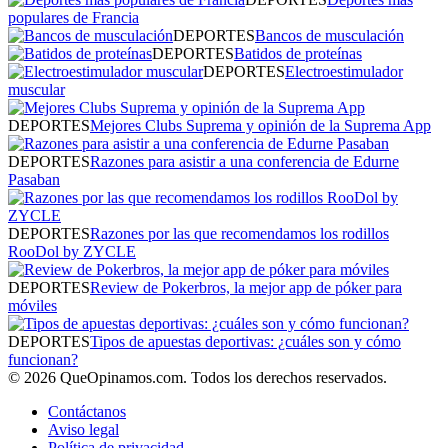
populares de Francia
DEPORTES
Bancos de musculación
DEPORTES
Batidos de proteínas
DEPORTES
Electroestimulador
muscular
DEPORTES
Mejores Clubs Suprema y opinión de la Suprema App
DEPORTES
Razones para asistir a una conferencia de Edurne
Pasaban
DEPORTES
Razones por las que recomendamos los rodillos
RooDol by ZYCLE
DEPORTES
Review de Pokerbros, la mejor app de póker para
móviles
DEPORTES
Tipos de apuestas deportivas: ¿cuáles son y cómo
funcionan?
© 2026 QueOpinamos.com. Todos los derechos reservados.
Contáctanos
Aviso legal
Política de privacidad