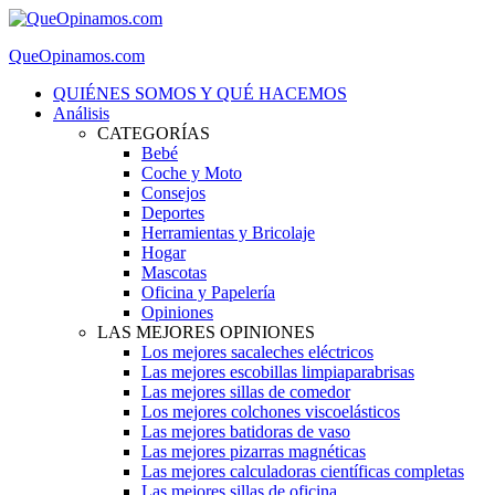
QueOpinamos.com
QUIÉNES SOMOS Y QUÉ HACEMOS
Análisis
CATEGORÍAS
Bebé
Coche y Moto
Consejos
Deportes
Herramientas y Bricolaje
Hogar
Mascotas
Oficina y Papelería
Opiniones
LAS MEJORES OPINIONES
Los mejores sacaleches eléctricos
Las mejores escobillas limpiaparabrisas
Las mejores sillas de comedor
Los mejores colchones viscoelásticos
Las mejores batidoras de vaso
Las mejores pizarras magnéticas
Las mejores calculadoras científicas completas
Las mejores sillas de oficina