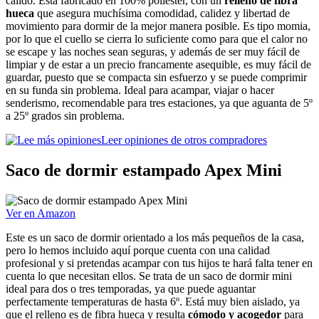
cálido. Está fabricado en 100% poliéster, con un
relleno de fibra
hueca
que asegura muchísima comodidad, calidez y libertad de
movimiento para dormir de la mejor manera posible. Es tipo momia,
por lo que el cuello se cierra lo suficiente como para que el calor no
se escape y las noches sean seguras, y además de ser muy fácil de
limpiar y de estar a un precio francamente asequible, es muy fácil de
guardar, puesto que se compacta sin esfuerzo y se puede comprimir
en su funda sin problema. Ideal para acampar, viajar o hacer
senderismo, recomendable para tres estaciones, ya que aguanta de 5º
a 25º grados sin problema.
Leer opiniones de otros compradores
Saco de dormir estampado Apex Mini
Ver en Amazon
Este es un saco de dormir orientado a los más pequeños de la casa,
pero lo hemos incluido aquí porque cuenta con una calidad
profesional y si pretendas acampar con tus hijos te hará falta tener en
cuenta lo que necesitan ellos. Se trata de un saco de dormir mini
ideal para dos o tres temporadas, ya que puede aguantar
perfectamente temperaturas de hasta 6º. Está muy bien aislado, ya
que el relleno es de fibra hueca y resulta
cómodo y acogedor
para