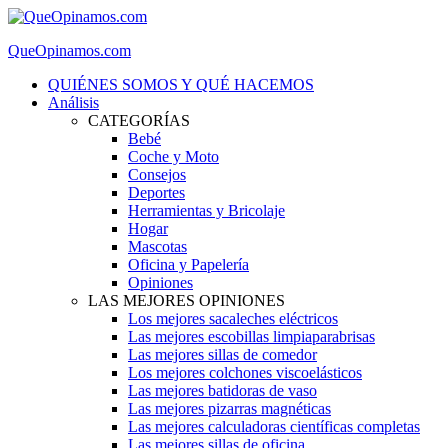
QueOpinamos.com
QUIÉNES SOMOS Y QUÉ HACEMOS
Análisis
CATEGORÍAS
Bebé
Coche y Moto
Consejos
Deportes
Herramientas y Bricolaje
Hogar
Mascotas
Oficina y Papelería
Opiniones
LAS MEJORES OPINIONES
Los mejores sacaleches eléctricos
Las mejores escobillas limpiaparabrisas
Las mejores sillas de comedor
Los mejores colchones viscoelásticos
Las mejores batidoras de vaso
Las mejores pizarras magnéticas
Las mejores calculadoras científicas completas
Las mejores sillas de oficina