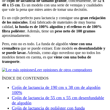
de
cojín de lactancia de tamaño grande
, concretamente, de
52 x
48 x 15 cm
. Es un modelo con una serie de ventajas y cualidades
que vale la pena que mires antes de tomar una decisión.
Es un cojín perfecto para lactancia y consigue una
gran relajación
de los músculos
. Está fabricado de materiales de muy buena
calidad,
la funda es de 100% algodón y el relleno es de 100%
fibra poliéster
. Además, tiene un
peso neto de 100 gramos
aproximadamente.
Pero, esto no es todo. La funda de algodón
viene con una
cremallera
que se puede extraer. Este modelo
es desenfundable y
se puede lavar.
Además, como algo novedoso que no todos los
modelos tienen en cuenta, es que
viene con una bolsa de
transporte
.
Leer opiniones de otros compradores
ÍNDICE DE CONTENIDOS
Cojín de lactancia de 190 cm x 38 cm de algodón
100%
Cojín de lactancia de 55 cm x 55 cm desenfundable
de algodón
Cojín de lactancia de poliéster con funda