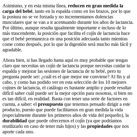
Asimismo, y en esta misma línea,
reducen en gran medida la
carga del bebé
, tanto en la espalda como en los brazos, por lo que
la postura no se ve forzada y no incrementamos dolencias
musculares que se van a ir acentuando durante los años de lactancia.
Por último, aunque resulta igualmente importante e incluso de lo
más trascendente, la posición que facilita el cojín de lactancia hace
que el bebé permanezca en una posición adecuada tanto mientras
come como después, por lo que la digestión será mucho más fácil y
agradable.
Ahora bien, si has llegado hasta aquí es muy probable que tengas
claro que necesitas un cojín de lactancia porque necesitas cuidar tu
espalda y mejorar las sesiones de lactancia de tu bebé, pero tu
pregunta puede ser: ¿cuál es el que mejor me conviene? Al fin y al
cabo, y como has podido ver en esta selección de los 10 mejores
cojines de lactancia, el catálogo es bastante amplio y puede resultar
difícil saber cuál puede ser la mejor opción para nosotras, si bien no
es tan difícil, en realidad. Basta con tener una serie de factores en
cuenta, a saber: el
presupuesto
que tenemos pensado dirigir a este
producto, puesto que puede facilitarnos en gran medida la vida
(especialmente durante los primeros años de vida del pequeño), la
durabilidad
que puede ofrecernos el cojín (ya que podríamos
reutilizarlo en caso de tener más hijos) y las
propiedades
que nos
aporte cada uno.