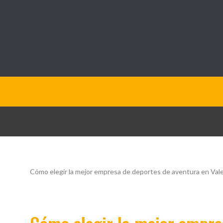
QueOpinamos.com
Cómo elegir la mejor empresa de deportes de aventura en Val