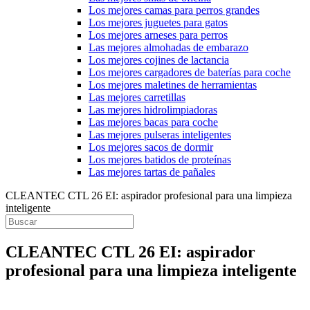
Los mejores camas para perros grandes
Los mejores juguetes para gatos
Los mejores arneses para perros
Las mejores almohadas de embarazo
Los mejores cojines de lactancia
Los mejores cargadores de baterías para coche
Los mejores maletines de herramientas
Las mejores carretillas
Las mejores hidrolimpiadoras
Las mejores bacas para coche
Las mejores pulseras inteligentes
Los mejores sacos de dormir
Los mejores batidos de proteínas
Las mejores tartas de pañales
CLEANTEC CTL 26 EI: aspirador profesional para una limpieza
inteligente
CLEANTEC CTL 26 EI: aspirador
profesional para una limpieza inteligente