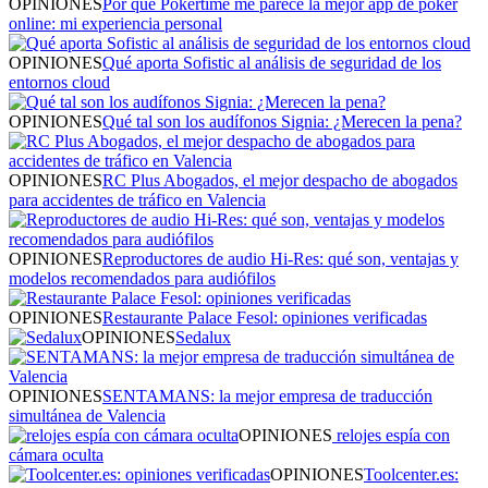
OPINIONES
Por qué Pokertime me parece la mejor app de póker
online: mi experiencia personal
OPINIONES
Qué aporta Sofistic al análisis de seguridad de los
entornos cloud
OPINIONES
Qué tal son los audífonos Signia: ¿Merecen la pena?
OPINIONES
RC Plus Abogados, el mejor despacho de abogados
para accidentes de tráfico en Valencia
OPINIONES
Reproductores de audio Hi-Res: qué son, ventajas y
modelos recomendados para audiófilos
OPINIONES
Restaurante Palace Fesol: opiniones verificadas
OPINIONES
Sedalux
OPINIONES
SENTAMANS: la mejor empresa de traducción
simultánea de Valencia
OPINIONES
relojes espía con
cámara oculta
OPINIONES
Toolcenter.es: