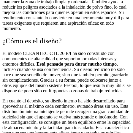
mantener la zona de trabajo limpia y ordenada. También ayuda a
reducir los peligros asociados a la inhalación de polvo fino, lo cual
mejora las condiciones para quienes operan en estos espacios. Su
rendimiento constante lo convierte en una herramienta muy útil para
tareas exigentes que requieren una aspiración eficaz en todo
momento.
¿Cómo es el diseño?
El modelo CLEANTEC CTL 26 E/I ha sido construido con
componentes de alta calidad que soportan jornadas intensas y
entornos difíciles.
Está pensado para durar mucho tiempo
,
incluso cuando se usa con frecuencia. Su diseño reducido no solo
hace que sea sencillo de mover, sino que también permite guardarlo
sin complicaciones. Gracias a su forma, puede colocarse junto a
otros equipos del mismo sistema Festool, lo que resulta muy útil si se
dispone de poco sitio en furgonetas o zonas de trabajo reducidas.
En cuanto al depósito, su diseño interno ha sido desarrollado para
aprovechar al máximo cada centímetro, evitando áreas sin uso. Esta
distribución interna inteligente permite recoger una gran cantidad de
suciedad sin que el aparato se vuelva más grande o incómodo. Con
esta configuración, se consigue un buen equilibrio entre la capacidad
de almacenamiento y la facilidad para trasladarlo. Esta característica
hace que sea una herramienta eficaz tanto para trabajos móviles