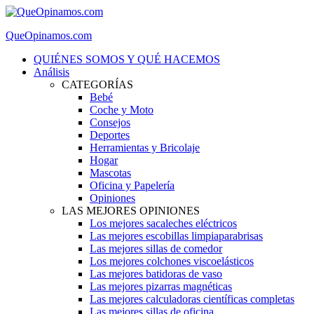
QueOpinamos.com
QUIÉNES SOMOS Y QUÉ HACEMOS
Análisis
CATEGORÍAS
Bebé
Coche y Moto
Consejos
Deportes
Herramientas y Bricolaje
Hogar
Mascotas
Oficina y Papelería
Opiniones
LAS MEJORES OPINIONES
Los mejores sacaleches eléctricos
Las mejores escobillas limpiaparabrisas
Las mejores sillas de comedor
Los mejores colchones viscoelásticos
Las mejores batidoras de vaso
Las mejores pizarras magnéticas
Las mejores calculadoras científicas completas
Las mejores sillas de oficina