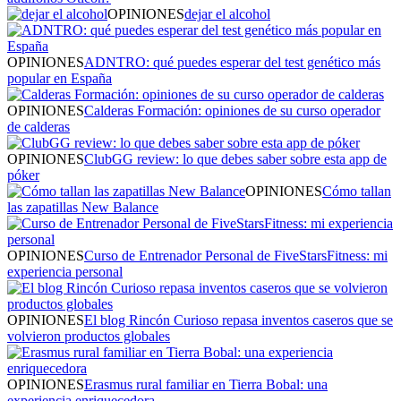
OPINIONES
dejar el alcohol
OPINIONES
ADNTRO: qué puedes esperar del test genético más
popular en España
OPINIONES
Calderas Formación: opiniones de su curso operador
de calderas
OPINIONES
ClubGG review: lo que debes saber sobre esta app de
póker
OPINIONES
Cómo tallan
las zapatillas New Balance
OPINIONES
Curso de Entrenador Personal de FiveStarsFitness: mi
experiencia personal
OPINIONES
El blog Rincón Curioso repasa inventos caseros que se
volvieron productos globales
OPINIONES
Erasmus rural familiar en Tierra Bobal: una
experiencia enriquecedora