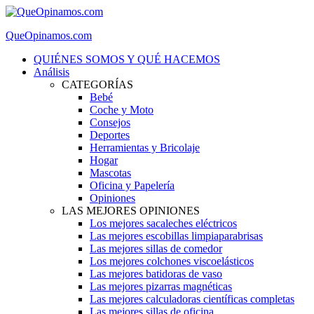
QueOpinamos.com
QUIÉNES SOMOS Y QUÉ HACEMOS
Análisis
CATEGORÍAS
Bebé
Coche y Moto
Consejos
Deportes
Herramientas y Bricolaje
Hogar
Mascotas
Oficina y Papelería
Opiniones
LAS MEJORES OPINIONES
Los mejores sacaleches eléctricos
Las mejores escobillas limpiaparabrisas
Las mejores sillas de comedor
Los mejores colchones viscoelásticos
Las mejores batidoras de vaso
Las mejores pizarras magnéticas
Las mejores calculadoras científicas completas
Las mejores sillas de oficina