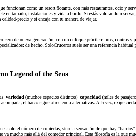
ue funcionan como un resort flotante, con más restaurantes, ocio y ser
e en tamaño, instalaciones y vida a bordo. Si estás valorando reservar, 
n calidad-precio y si encaja con tu manera de viajar.
ucero de nueva generación, con un enfoque práctico: pros, contras y par
pecializados; de hecho, SoloCruceros suele ser una referencia habitual 
mo Legend of the Seas
as:
variedad
(muchos espacios distintos),
capacidad
(miles de pasajer
 acompaña, el barco sigue ofreciendo alternativas. A la vez, exige cierta
 es solo el número de cubiertas, sino la sensación de que hay “barrios”
que va mucho más allá del comedor principal. Esta filosofía es la que mu