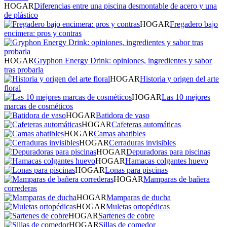
HOGAR
Diferencias entre una piscina desmontable de acero y una
de plástico
HOGAR
Fregadero bajo
encimera: pros y contras
HOGAR
Gryphon Energy Drink: opiniones, ingredientes y sabor
tras probarla
HOGAR
Historia y origen del arte
floral
HOGAR
Las 10 mejores
marcas de cosméticos
HOGAR
Batidora de vaso
HOGAR
Cafeteras automáticas
HOGAR
Camas abatibles
HOGAR
Cerraduras invisibles
HOGAR
Depuradoras para piscinas
HOGAR
Hamacas colgantes huevo
HOGAR
Lonas para piscinas
HOGAR
Mamparas de bañera
correderas
HOGAR
Mamparas de ducha
HOGAR
Muletas ortopédicas
HOGAR
Sartenes de cobre
HOGAR
Sillas de comedor