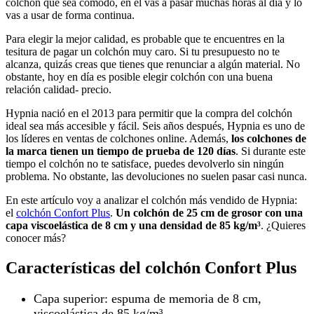
colchón que sea cómodo, en él vas a pasar muchas horas al día y lo
vas a usar de forma continua.
Para elegir la mejor calidad, es probable que te encuentres en la
tesitura de pagar un colchón muy caro. Si tu presupuesto no te
alcanza, quizás creas que tienes que renunciar a algún material. No
obstante, hoy en día es posible elegir colchón con una buena
relación calidad- precio.
Hypnia nació en el 2013 para permitir que la compra del colchón
ideal sea más accesible y fácil. Seis años después, Hypnia es uno de
los líderes en ventas de colchones online. Además,
los colchones de
la marca tienen un tiempo de prueba de 120 días
. Si durante este
tiempo el colchón no te satisface, puedes devolverlo sin ningún
problema. No obstante, las devoluciones no suelen pasar casi nunca.
En este artículo voy a analizar el colchón más vendido de Hypnia:
el
colchón Confort Plus
.
Un colchón de 25 cm de grosor con una
capa viscoelástica de 8 cm y una densidad de 85 kg/m³
. ¿Quieres
conocer más?
Características del colchón Confort Plus
Capa superior: espuma de memoria de 8 cm,
viscoelástica de 85 kg/m³.