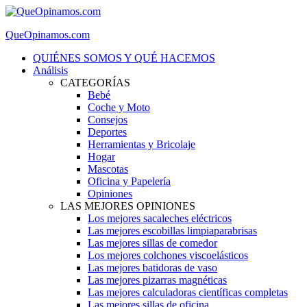
QueOpinamos.com
QUIÉNES SOMOS Y QUÉ HACEMOS
Análisis
CATEGORÍAS
Bebé
Coche y Moto
Consejos
Deportes
Herramientas y Bricolaje
Hogar
Mascotas
Oficina y Papelería
Opiniones
LAS MEJORES OPINIONES
Los mejores sacaleches eléctricos
Las mejores escobillas limpiaparabrisas
Las mejores sillas de comedor
Los mejores colchones viscoelásticos
Las mejores batidoras de vaso
Las mejores pizarras magnéticas
Las mejores calculadoras científicas completas
Las mejores sillas de oficina