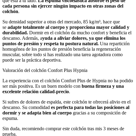
que está a tu lado.
La espuma viscoelástica absorbe el peso de
cada persona sin ejercer ningún impacto en otras zonas del
colchón
.
Su densidad superior a otras del mercado, 85 kg/m³, hace que
se
adapte totalmente al cuerpo y proporciona mayor calidad y
durabilidad.
Dormir en el colchón da mucho confort y beneficia el
descanso. Además, a
yuda a aliviar dolores, ya que elimina los
puntos de presión y respeta tu postura natural.
Una repartición
homogénea de los puntos de presión beneficia la regeneración
muscular, sobre todo si has realizado una tarea agotadora como
puede ser la práctica deportiva.
Valoración del colchón Confort Plus Hypnia
La experiencia con el colchón Confort Plus de Hypnia no ha podido
ser más positiva. Es un buen modelo con
buena firmeza y una
excelente relación calidad-precio
.
Si sufres de dolores de espalda, este colchón te ofrecerá alivio en el
descanso. Su comodidad
es perfecta para todas las posiciones al
dormir y se adapta bien al cuerpo
gracias a su composición de
espuma.
Sin duda, recomiendo comprar este colchón tras mis 3 meses de
prueba.