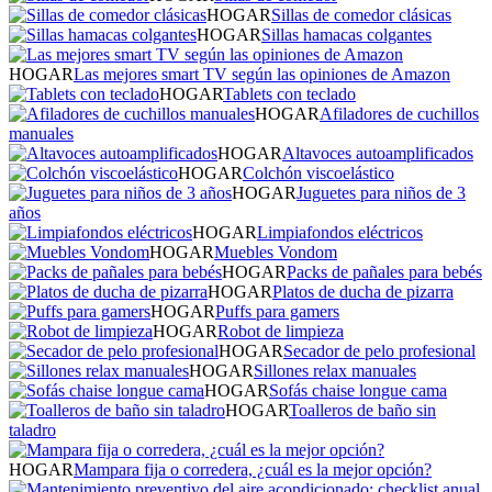
HOGAR
Sillas de comedor clásicas
HOGAR
Sillas hamacas colgantes
HOGAR
Las mejores smart TV según las opiniones de Amazon
HOGAR
Tablets con teclado
HOGAR
Afiladores de cuchillos
manuales
HOGAR
Altavoces autoamplificados
HOGAR
Colchón viscoelástico
HOGAR
Juguetes para niños de 3
años
HOGAR
Limpiafondos eléctricos
HOGAR
Muebles Vondom
HOGAR
Packs de pañales para bebés
HOGAR
Platos de ducha de pizarra
HOGAR
Puffs para gamers
HOGAR
Robot de limpieza
HOGAR
Secador de pelo profesional
HOGAR
Sillones relax manuales
HOGAR
Sofás chaise longue cama
HOGAR
Toalleros de baño sin
taladro
HOGAR
Mampara fija o corredera, ¿cuál es la mejor opción?