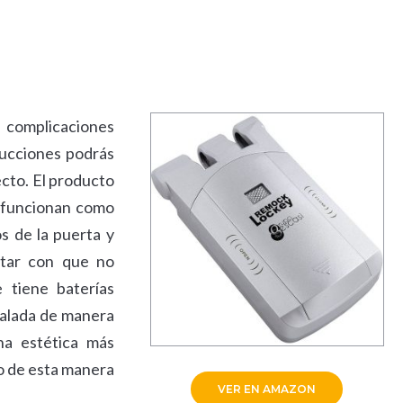
n complicaciones
trucciones podrás
ecto. El producto
 funcionan como
os de la puerta y
ntar con que no
 tiene baterías
talada de manera
na estética más
do de esta manera
VER EN AMAZON