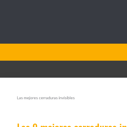
QueOpinamos.com
Las mejores cerraduras invisibles