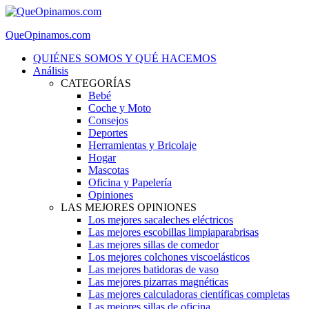
QueOpinamos.com
QUIÉNES SOMOS Y QUÉ HACEMOS
Análisis
CATEGORÍAS
Bebé
Coche y Moto
Consejos
Deportes
Herramientas y Bricolaje
Hogar
Mascotas
Oficina y Papelería
Opiniones
LAS MEJORES OPINIONES
Los mejores sacaleches eléctricos
Las mejores escobillas limpiaparabrisas
Las mejores sillas de comedor
Los mejores colchones viscoelásticos
Las mejores batidoras de vaso
Las mejores pizarras magnéticas
Las mejores calculadoras científicas completas
Las mejores sillas de oficina