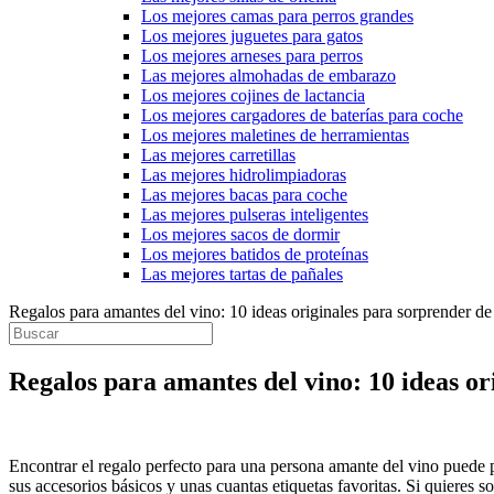
Los mejores camas para perros grandes
Los mejores juguetes para gatos
Los mejores arneses para perros
Las mejores almohadas de embarazo
Los mejores cojines de lactancia
Los mejores cargadores de baterías para coche
Los mejores maletines de herramientas
Las mejores carretillas
Las mejores hidrolimpiadoras
Las mejores bacas para coche
Las mejores pulseras inteligentes
Los mejores sacos de dormir
Los mejores batidos de proteínas
Las mejores tartas de pañales
Regalos para amantes del vino: 10 ideas originales para sorprender d
Regalos para amantes del vino: 10 ideas o
Encontrar el regalo perfecto para una persona amante del vino puede p
sus accesorios básicos y unas cuantas etiquetas favoritas. Si quieres 