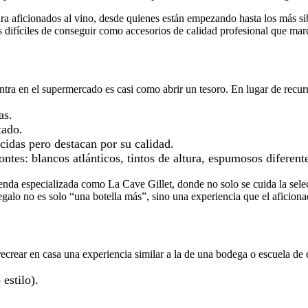
ra aficionados al vino, desde quienes están empezando hasta los más s
s difíciles de conseguir como accesorios de calidad profesional que marc
ntra en el supermercado es casi como abrir un tesoro. En lugar de recurr
as.
tado.
idas pero destacan por su calidad.
ntes: blancos atlánticos, tintos de altura, espumosos diferente
tienda especializada como La Cave Gillet, donde no solo se cuida la sel
egalo no es solo “una botella más”, sino una experiencia que el aficio
crear en casa una experiencia similar a la de una bodega o escuela de e
estilo).