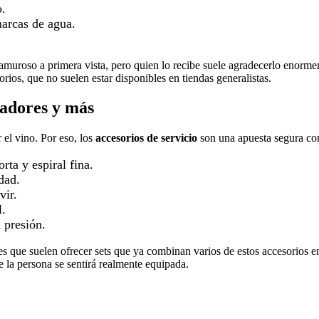
o.
marcas de agua.
lamuroso a primera vista, pero quien lo recibe suele agradecerlo enorme
rios, que no suelen estar disponibles en tiendas generalistas.
eadores y más
r el vino. Por eso, los
accesorios de servicio
son una apuesta segura com
rta y espiral fina.
dad.
vir.
l.
 presión.
s que suelen ofrecer sets que ya combinan varios de estos accesorios en
e la persona se sentirá realmente equipada.