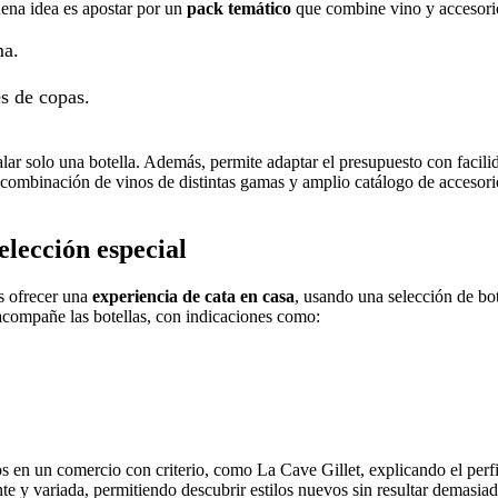
uena idea es apostar por un
pack temático
que combine vino y accesori
ma.
s de copas.
lar solo una botella. Además, permite adaptar el presupuesto con facili
su combinación de vinos de distintas gamas y amplio catálogo de accesori
elección especial
es ofrecer una
experiencia de cata en casa
, usando una selección de bo
acompañe las botellas, con indicaciones como:
os en un comercio con criterio, como La Cave Gillet, explicando el perfi
nte y variada, permitiendo descubrir estilos nuevos sin resultar demasia