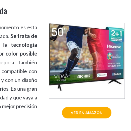
ada
 momento es esta
rada.
Se trata de
 la tecnología
or color posible
rpora también
e compatible con
o y con un diseño
rios. Es una gran
idad y que vaya a
a mejor precisión
VER EN AMAZON