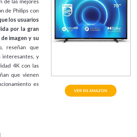
n de las mejores
n de Philips con
que los usuarios
ida por la gran
d de imagen y su
, reseñan que
 interesantes, y
lidad 4K con las
eñan que vienen
ncionamiento es
VER EN AMAZON
D