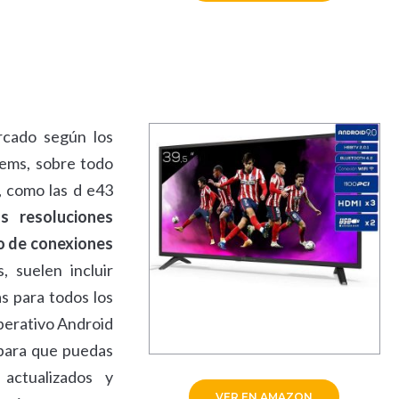
rcado según los
tems, sobre todo
, como las d e43
 resoluciones
o de conexiones
, suelen incluir
as para todos los
operativo Android
para que puedas
actualizados y
VER EN AMAZON