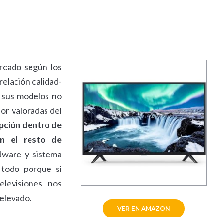
rcado según los
relación calidad-
e sus modelos no
jor valoradas del
opción dentro de
on el resto de
dware y sistema
 todo porque si
elevisiones nos
 elevado.
VER EN AMAZON