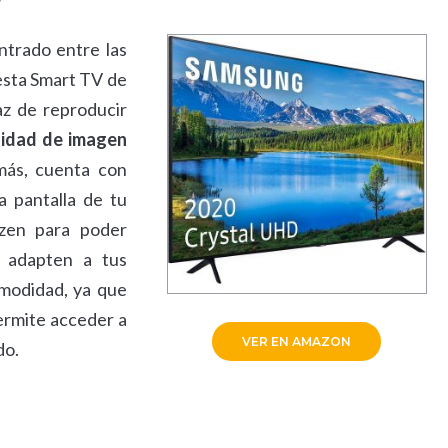
trado entre las
esta Smart TV de
z de reproducir
lidad de imagen
ás, cuenta con
a pantalla de tu
zen para poder
e adapten a tus
omodidad, ya que
ermite acceder a
VER EN AMAZON
do.