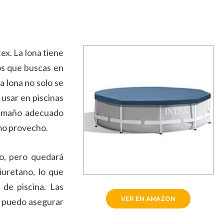
ex. La lona tiene
os que buscas en
a lona no solo se
 usar en piscinas
 tamaño adecuado
imo provecho.
no, pero quedará
iuretano, lo que
 de piscina. Las
VER EN AMAZON
te puedo asegurar