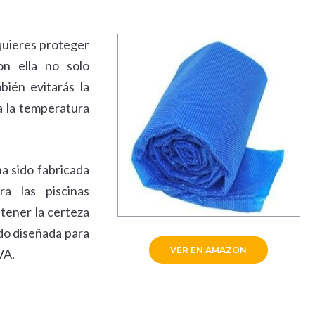
 quieres proteger
n ella no solo
bién evitarás la
a la temperatura
ha sido fabricada
a las piscinas
 tener la certeza
ido diseñada para
VER EN AMAZON
VA.