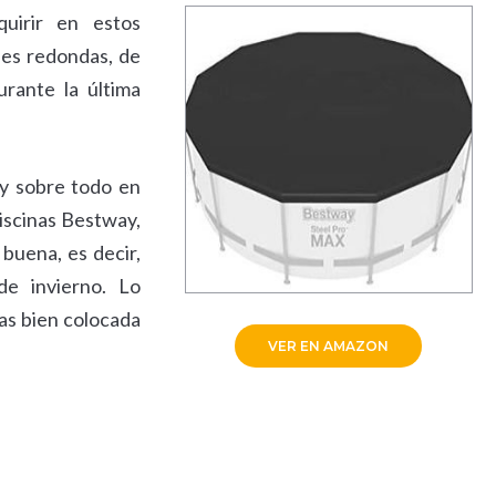
uirir en estos
les redondas, de
rante la última
 y sobre todo en
piscinas Bestway,
 buena, es decir,
de invierno. Lo
gas bien colocada
VER EN AMAZON