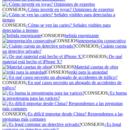
CONSEJOS
¿Cómo invertir en joyas? Opiniones de expertos
CONSEJOS
¿Cómo se ven las caries? Señales visibles para
detectarlas a tiempo
CONSEJOS
bebida energizante
CONSEJOS
interpretación consecutiva
CONSEJOS
¿Cuánto cuesta
un detective privado?
CONSEJOS
¿De qué
material está hecho el iPhone X?
CONSEJOS
Material casetas de obra
CONSEJOS
reiki para la ansiedad
CONSEJOS
¿En qué casos necesito un abogado de accidentes de
tráfico?
CONSEJOS
¿Es buena
la presoterapia para las varices?
CONSEJOS
¿Es difícil importar desde China? Respondemos a las
preguntas más comunes
CONSEJOS
¿Es legal
contratar un detective privado?