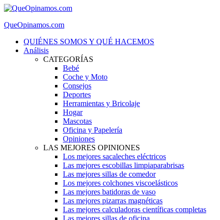
QueOpinamos.com
QUIÉNES SOMOS Y QUÉ HACEMOS
Análisis
CATEGORÍAS
Bebé
Coche y Moto
Consejos
Deportes
Herramientas y Bricolaje
Hogar
Mascotas
Oficina y Papelería
Opiniones
LAS MEJORES OPINIONES
Los mejores sacaleches eléctricos
Las mejores escobillas limpiaparabrisas
Las mejores sillas de comedor
Los mejores colchones viscoelásticos
Las mejores batidoras de vaso
Las mejores pizarras magnéticas
Las mejores calculadoras científicas completas
Las mejores sillas de oficina