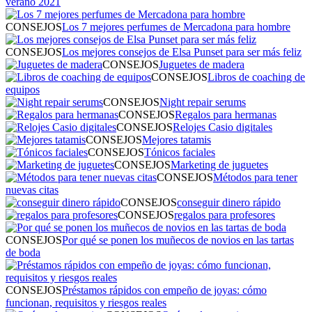
verano 2021
CONSEJOS
Los 7 mejores perfumes de Mercadona para hombre
CONSEJOS
Los mejores consejos de Elsa Punset para ser más feliz
CONSEJOS
Juguetes de madera
CONSEJOS
Libros de coaching de
equipos
CONSEJOS
Night repair serums
CONSEJOS
Regalos para hermanas
CONSEJOS
Relojes Casio digitales
CONSEJOS
Mejores tatamis
CONSEJOS
Tónicos faciales
CONSEJOS
Marketing de juguetes
CONSEJOS
Métodos para tener
nuevas citas
CONSEJOS
conseguir dinero rápido
CONSEJOS
regalos para profesores
CONSEJOS
Por qué se ponen los muñecos de novios en las tartas
de boda
CONSEJOS
Préstamos rápidos con empeño de joyas: cómo
funcionan, requisitos y riesgos reales