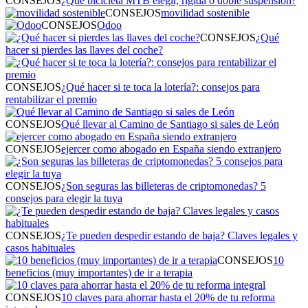
CONSEJOS
¿Qué bicicleta MTB elegir, rígida o doble suspensión?
CONSEJOS
movilidad sostenible
CONSEJOS
Odoo
CONSEJOS
¿Qué
hacer si pierdes las llaves del coche?
CONSEJOS
¿Qué hacer si te toca la lotería?: consejos para
rentabilizar el premio
CONSEJOS
Qué llevar al Camino de Santiago si sales de León
CONSEJOS
ejercer como abogado en España siendo extranjero
CONSEJOS
¿Son seguras las billeteras de criptomonedas? 5
consejos para elegir la tuya
CONSEJOS
¿Te pueden despedir estando de baja? Claves legales y
casos habituales
CONSEJOS
10
beneficios (muy importantes) de ir a terapia
CONSEJOS
10 claves para ahorrar hasta el 20% de tu reforma