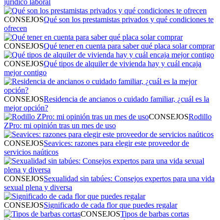
jurídico laboral
CONSEJOS
Qué son los prestamistas privados y qué condiciones te
ofrecen
CONSEJOS
Qué tener en cuenta para saber qué placa solar comprar
CONSEJOS
Qué tipos de alquiler de vivienda hay y cuál encaja
mejor contigo
CONSEJOS
Residencia de ancianos o cuidado familiar, ¿cuál es la
mejor opción?
CONSEJOS
Rodillo
ZPro: mi opinión tras un mes de uso
CONSEJOS
Seavices: razones para elegir este proveedor de
servicios naúticos
CONSEJOS
Sexualidad sin tabúes: Consejos expertos para una vida
sexual plena y diversa
CONSEJOS
Significado de cada flor que puedes regalar
CONSEJOS
Tipos de barbas cortas