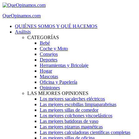
QueOpinamos.com
QUIÉNES SOMOS Y QUÉ HACEMOS
Análisis
CATEGORÍAS
Bebé
Coche y Moto
Consejos
Deportes
Herramientas y Bricolaje
Hogar
Mascotas
Oficina y Papelería
Opiniones
LAS MEJORES OPINIONES
Los mejores sacaleches eléctricos
Las mejores escobillas limpiaparabrisas
Las mejores sillas de comedor
Los mejores colchones viscoelásticos
Las mejores batidoras de vaso
Las mejores pizarras magnéticas
Las mejores calculadoras científicas completas
Las mejores sillas de oficina