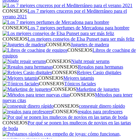
CONSEJOS
Los 7 mejores cruceros por el Mediterráneo para el
verano 2021
CONSEJOS
Los 7 mejores perfumes de Mercadona para hombre
CONSEJOS
Los mejores consejos de Elsa Punset para ser más feliz
CONSEJOS
Juguetes de madera
CONSEJOS
Libros de coaching de
equipos
CONSEJOS
Night repair serums
CONSEJOS
Regalos para hermanas
CONSEJOS
Relojes Casio digitales
CONSEJOS
Mejores tatamis
CONSEJOS
Tónicos faciales
CONSEJOS
Marketing de juguetes
CONSEJOS
Métodos para tener
nuevas citas
CONSEJOS
conseguir dinero rápido
CONSEJOS
regalos para profesores
CONSEJOS
Por qué se ponen los muñecos de novios en las tartas
de boda