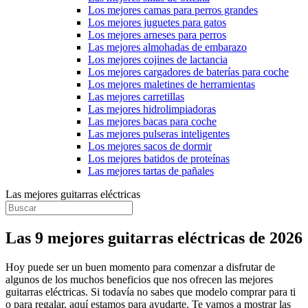
Los mejores camas para perros grandes
Los mejores juguetes para gatos
Los mejores arneses para perros
Las mejores almohadas de embarazo
Los mejores cojines de lactancia
Los mejores cargadores de baterías para coche
Los mejores maletines de herramientas
Las mejores carretillas
Las mejores hidrolimpiadoras
Las mejores bacas para coche
Las mejores pulseras inteligentes
Los mejores sacos de dormir
Los mejores batidos de proteínas
Las mejores tartas de pañales
Las mejores guitarras eléctricas
Las 9 mejores guitarras eléctricas de 2026
Hoy puede ser un buen momento para comenzar a disfrutar de
algunos de los muchos beneficios que nos ofrecen las mejores
guitarras eléctricas. Si todavía no sabes que modelo comprar para ti
o para regalar, aquí estamos para ayudarte. Te vamos a mostrar las