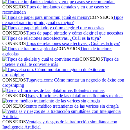
CONSEJOS
Tipos de implantes dentales y en qué casos se
recomiendan
CONSEJOS
Tipos
de papel para imprimir, ¿cuál es mejor?
CONSEJOS
Tipos de papel pintado y cómo elegir el que necesitas
CONSEJOS
Tipos de relaciones sexoafectivas. ¿Cuál es la tuya?
CONSEJOS
Tipos de tractores
agrícolas
CONSEJOS
Tipos de
ukelele y cuál te conviene más
CONSEJOS
Tugaveta.com: Cómo montar un negocio de éxito con
dropshiping
CONSEJOS
Usos y funciones de las plataformas flotantes marinas
CONSEJOS
centro médico tratamiento de las varices sin cirugía
CONSEJOS
Ventajas y riesgos de la traducción simultánea con
Inteligencia Artificial