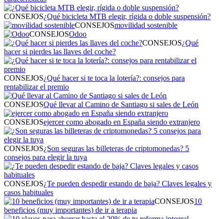
CONSEJOS
¿Qué bicicleta MTB elegir, rígida o doble suspensión?
CONSEJOS
movilidad sostenible
CONSEJOS
Odoo
CONSEJOS
¿Qué
hacer si pierdes las llaves del coche?
CONSEJOS
¿Qué hacer si te toca la lotería?: consejos para
rentabilizar el premio
CONSEJOS
Qué llevar al Camino de Santiago si sales de León
CONSEJOS
ejercer como abogado en España siendo extranjero
CONSEJOS
¿Son seguras las billeteras de criptomonedas? 5
consejos para elegir la tuya
CONSEJOS
¿Te pueden despedir estando de baja? Claves legales y
casos habituales
CONSEJOS
10
beneficios (muy importantes) de ir a terapia