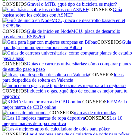
CONSEJOS
Gravel o MTB, ¿qué tipo de bicicleta es mejor?
CONSEJOS
Guía
básica sobre los créditos con ASNEF
CONSEJOS
Guía de inicio en NodeMCU, placa de desarrollo
basada en el ESP8266
CONSEJOS
Guía
para ligar con mujeres europeas en Bilbao
CONSEJOS
Guías de carreras universitarias: cómo comparar planes
de estudio paso a paso
CONSEJOS
Ideas
para despedida de soltera en Valencia
CONSEJOS
Inducción o gas, ¿qué tipo de cocina es mejor para tu
negocio?
CONSEJOS
KEMA: la
mejor marca de CBD online
CONSEJOS
marcas de microondas
CONSEJOS
Las 10
mejores marcas de ropa deportiva
CONSEJOS
Las 4 mejores apps de calculadora de odds para póker