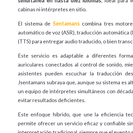
simultánea en hasta diez idiomas
, ideal para
cabinas ni intérpretes en sitio.
El sistema de
Sentamans
combina tres motores 
automático de voz (ASR), traducción automática (
(TTS) para entregar audio traducido, o bien transcr
Este servicio es adaptable a diferentes form
auriculares conectados al control de sonido, mi
asistentes pueden escuchar la traducción des
Jsentamans subraya que, aunque su sistema es alt
un equipo de intérpretes simultáneos con década
evitar resultados deficientes.
Este enfoque híbrido, que une la eficiencia tec
permite ofrecer un servicio eficaz y confiable si
interpretación tradicional, siempre que el evento