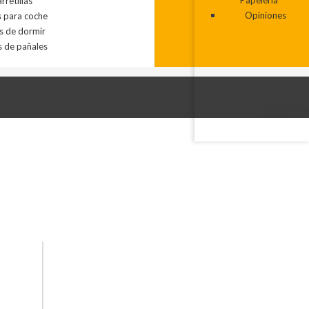
rretillas
Papelería
s para coche
Opiniones
s de dormir
s de pañales