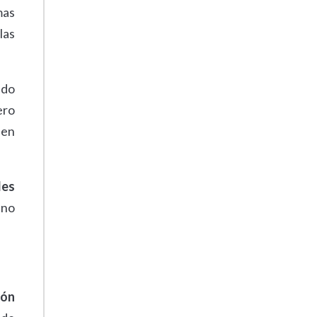
mas
las
ido
ero
den
les
 no
ión