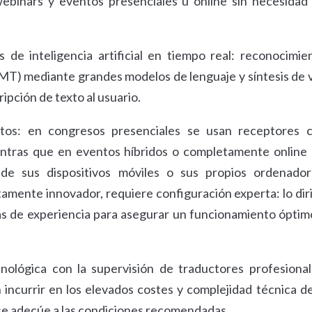
 webinars y eventos presenciales u online sin necesidad
de inteligencia artificial en tiempo real: reconocimie
MT) mediante grandes modelos de lenguaje y síntesis de 
ipción de texto al usuario.
atos: en congresos presenciales se usan receptores 
entras que en eventos híbridos o completamente online 
de sus dispositivos móviles o sus propios ordenador
amente innovador, requiere configuración experta: lo dir
s de experiencia para asegurar un funcionamiento óptim
nológica con la supervisión de traductores profesional
n incurrir en los elevados costes y complejidad técnica de
 se adecúe a las condiciones recomendadas.