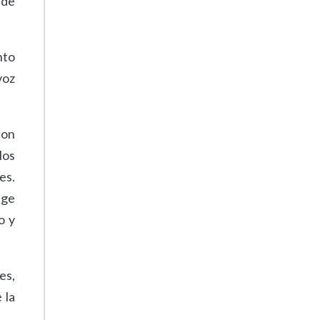
 de
nto
voz
con
los
es.
ige
o y
es,
 la