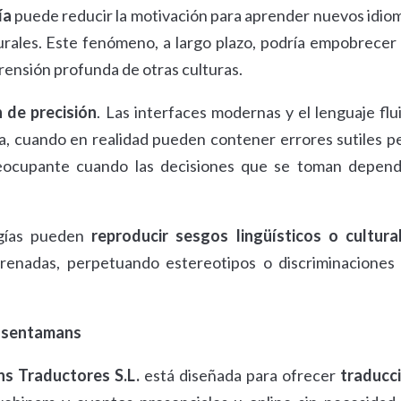
ía
puede reducir la motivación para aprender nuevos idio
turales. Este fenómeno, a largo plazo, podría empobrecer 
rensión profunda de otras culturas.
 de precisión
. Las interfaces modernas y el lenguaje flu
a, cuando en realidad pueden contener errores sutiles p
preocupante cuando las decisiones que se toman depen
ogías pueden
reproducir sesgos lingüísticos o cultura
renadas, perpetuando estereotipos o discriminaciones
 Jsentamans
s Traductores S.L.
está diseñada para ofrecer
traducc