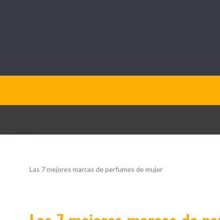
QueOpinamos.com
Las 7 mejores marcas de perfumes de mujer