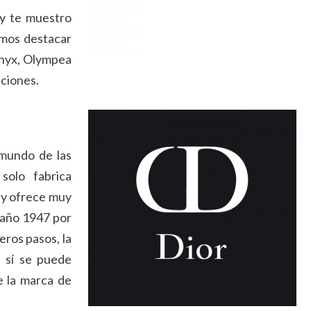
 y te muestro
emos destacar
nyx, Olympea
ciones.
 mundo de las
olo fabrica
 y ofrece muy
 año 1947 por
ros pasos, la
 sí se puede
e la marca de