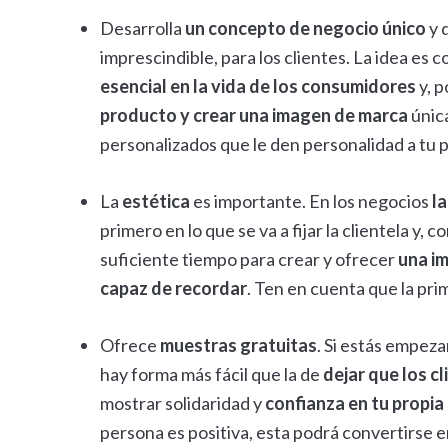
Desarrolla
un concepto de negocio único
y 
imprescindible, para los clientes. La idea es 
esencial en la vida de los consumidores
y, 
producto y crear una imagen de marca
única
personalizados que le den personalidad a tu p
La
estética
es importante. En los negocios
la
primero en lo que se va a fijar la clientela y,
suficiente tiempo para crear y ofrecer
una im
capaz de recordar
. Ten en cuenta que la pr
Ofrece
muestras gratuitas
. Si estás empez
hay forma más fácil que la de
dejar que los c
mostrar solidaridad y
confianza en tu propia
persona es positiva, esta podrá convertirse e