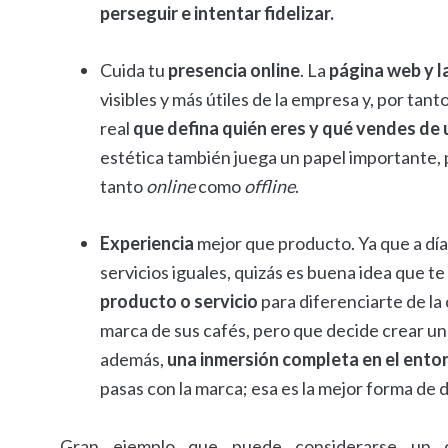
perseguir e intentar fidelizar.
Cuida tu
presencia online
. La
página web y l
visibles y más útiles de la empresa y, por ta
real
que defina quién eres y qué vendes de
estética también juega un papel importante, p
tanto
online
como
offline
.
Experiencia
mejor que producto. Ya que a día
servicios iguales, quizás es buena idea que te
producto o servicio
para diferenciarte de la
marca de sus cafés, pero que decide crear una
además,
una inmersión completa en el ento
pasas con la marca; esa es la mejor forma de 
Gran ejemplo que puede considerarse un