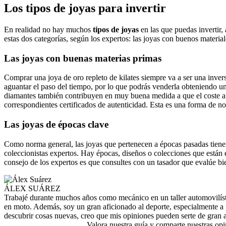
Los tipos de joyas para invertir
En realidad no hay muchos
tipos de joyas
en las que puedas invertir,
estas dos categorías, según los expertos: las joyas con buenos material
Las joyas con buenas materias primas
Comprar una joya de oro repleto de kilates siempre va a ser una inver
aguantar el paso del tiempo, por lo que podrás venderla obteniendo u
diamantes también contribuyen en muy buena medida a que el coste aum
correspondientes certificados de autenticidad. Esta es una forma de n
Las joyas de épocas clave
Como norma general, las joyas que pertenecen a épocas pasadas tienen
coleccionistas expertos. Hay épocas, diseños o colecciones que están 
consejo de los expertos es que consultes con un tasador que evalúe bien 
ÁLEX SUÁREZ
Trabajé durante muchos años como mecánico en un taller automovilístic
en moto. Además, soy un gran aficionado al deporte, especialmente a p
descubrir cosas nuevas, creo que mis opiniones pueden serte de gran 
Valora nuestra guía y comparte nuestras op