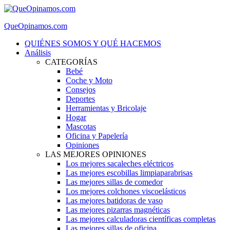
QueOpinamos.com
QUIÉNES SOMOS Y QUÉ HACEMOS
Análisis
CATEGORÍAS
Bebé
Coche y Moto
Consejos
Deportes
Herramientas y Bricolaje
Hogar
Mascotas
Oficina y Papelería
Opiniones
LAS MEJORES OPINIONES
Los mejores sacaleches eléctricos
Las mejores escobillas limpiaparabrisas
Las mejores sillas de comedor
Los mejores colchones viscoelásticos
Las mejores batidoras de vaso
Las mejores pizarras magnéticas
Las mejores calculadoras científicas completas
Las mejores sillas de oficina