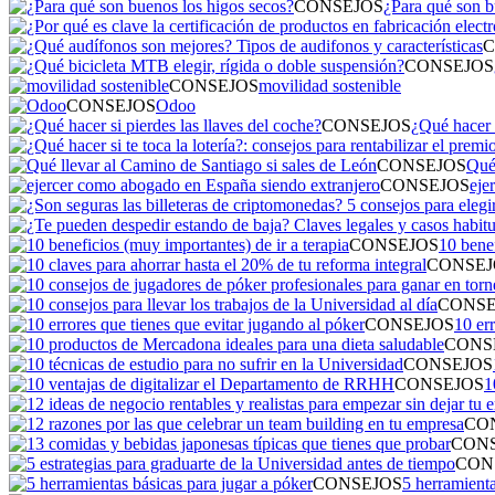
CONSEJOS
¿Para qué son b
C
CONSEJOS
CONSEJOS
movilidad sostenible
CONSEJOS
Odoo
CONSEJOS
¿Qué hacer s
CONSEJOS
Qué 
CONSEJOS
eje
CONSEJOS
10 benef
CONSEJ
CONSE
CONSEJOS
10 er
CONS
CONSEJOS
CONSEJOS
1
CO
CON
CON
CONSEJOS
5 herramienta