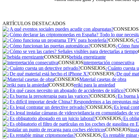
ARTÍCULOS DESTACADOS
CONSEJOS
CONSEJOS
¿C
CONSEJOS
¿Cómo funci
CONSEJOS
bebida energizante
CONSEJOS
interpretación consecutiva
CONSEJOS
¿Cuánto cuesta u
CONSEJOS
¿De qué mate
CONSEJOS
Material casetas de obra
CONSEJOS
reiki para la ansiedad
CONS
CONSEJOS
¿Es buena la
CONSEJOS
¿Es legal cont
CONSEJOS
¿Es oblig
CONSEJOS
inst
CONSEJOS
¿Es rentable minar