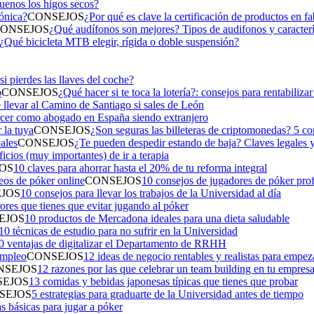
uenos los higos secos?
CONSEJOS
¿Por qué es clave la certificación de productos en fa
ONSEJOS
¿Qué audífonos son mejores? Tipos de audifonos y caracterí
¿Qué bicicleta MTB elegir, rígida o doble suspensión?
i pierdes las llaves del coche?
CONSEJOS
¿Qué hacer si te toca la lotería?: consejos para rentabiliza
llevar al Camino de Santiago si sales de León
rcer como abogado en España siendo extranjero
CONSEJOS
¿Son seguras las billeteras de criptomonedas? 5 con
CONSEJOS
¿Te pueden despedir estando de baja? Claves legales y
icios (muy importantes) de ir a terapia
OS
10 claves para ahorrar hasta el 20% de tu reforma integral
CONSEJOS
10 consejos de jugadores de póker prof
JOS
10 consejos para llevar los trabajos de la Universidad al día
rores que tienes que evitar jugando al póker
EJOS
10 productos de Mercadona ideales para una dieta saludable
10 técnicas de estudio para no sufrir en la Universidad
0 ventajas de digitalizar el Departamento de RRHH
CONSEJOS
12 ideas de negocio rentables y realistas para empez
NSEJOS
12 razones por las que celebrar un team building en tu empres
SEJOS
13 comidas y bebidas japonesas típicas que tienes que probar
SEJOS
5 estrategias para graduarte de la Universidad antes de tiempo
s básicas para jugar a póker