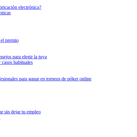
bricación electrónica?
sticas
r el premio
sejos para elegir la tuya
 casos habituales
esionales para ganar en torneos de póker online
ar sin dejar tu empleo
a