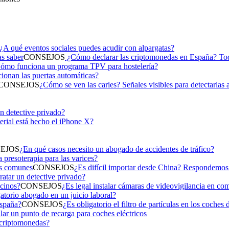
¿A qué eventos sociales puedes acudir con alpargatas?
CONSEJOS
¿Cómo declarar las criptomonedas en España? Todo
ómo funciona un programa TPV para hostelería?
onan las puertas automáticas?
CONSEJOS
¿Cómo se ven las caries? Señales visibles para detectarlas 
n detective privado?
rial está hecho el iPhone X?
EJOS
¿En qué casos necesito un abogado de accidentes de tráfico?
 presoterapia para las varices?
CONSEJOS
¿Es difícil importar desde China? Respondemos
ratar un detective privado?
CONSEJOS
¿Es legal instalar cámaras de videovigilancia en c
atorio abogado en un juicio laboral?
CONSEJOS
¿Es obligatorio el filtro de partículas en los coches
alar un punto de recarga para coches eléctricos
 criptomonedas?