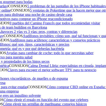
los gourmet para bodas
CONSEJOS
5 problemas de las pantallas de los iPhone habituales
CONSEJOS
5 ventajas de Pokertime que la hacen mejor que otr
ips para disfrutar una noche de casino desde casa
motivos para comprar un iPhone reacondicionado
EJOS
9 pueblos del Camino Francés que todos recomiendan visitar
s de team building en Barcelona
ltavoces 2 vías vs 3 vías: pros, contras y diferencias
CONSEJOS
Audífonos invisibles: cómo son, qué tal funcionan y q
EJOS
Audífonos para acúfenos: características y consejos prácticos
fonos: qué son, tipos, características y precios
metría: qué es y por qué deberías hacértela
JOS
Ayudas para cambiar de coche: todo lo que necesitas saber
exo para nuestra salud
 y propiedades de los higos secos
CONSEJOS
Calma Dental Lliria: especialistas en cirugía, implant
EJOS
Claves para escoger el mejor software TPV para tu negocio
hones viscoelásticos, de muelles o de espuma
rosa
CONSEJOS
Cómo comprar CBD online en España: leg
 una empresa
 eres un inquilino solvente
OS
Cómo elegir el regalo en función del evento que celebres
OS
Cómo elegir tus semillas de marihuana: consejos básicos