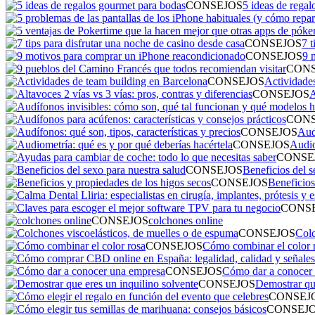
CONSEJOS
5 ideas de rega
CONSEJOS
7 t
CONSEJOS
9 
CONS
CONSEJOS
Actividade
CONSEJOS
A
CONS
CONSEJOS
Audí
CONSEJOS
Audio
CONSE
CONSEJOS
Beneficios del s
CONSEJOS
Beneficios
CONS
CONSEJOS
colchones online
CONSEJOS
Colc
CONSEJOS
Cómo combinar el color 
CONSEJOS
Cómo dar a conocer
CONSEJOS
Demostrar que
CONSEJ
CONSEJ