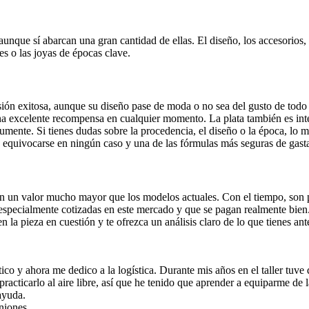
 aunque sí abarcan una gran cantidad de ellas. El diseño, los accesorios
es o las joyas de épocas clave.
sión exitosa, aunque su diseño pase de moda o no sea del gusto de todo 
na excelente recompensa en cualquier momento. La plata también es inter
ente. Si tienes dudas sobre la procedencia, el diseño o la época, lo m
o equivocarse en ningún caso y una de las fórmulas más seguras de gasta
 un valor mucho mayor que los modelos actuales. Con el tiempo, son pie
especialmente cotizadas en este mercado y que se pagan realmente bien.
la pieza en cuestión y te ofrezca un análisis claro de lo que tienes ante
o y ahora me dedico a la logística. Durante mis años en el taller tuve 
racticarlo al aire libre, así que he tenido que aprender a equiparme de 
ayuda.
iniones