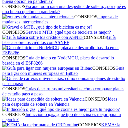
CONSEJOS
Escape room para una despedida de soltera, ¿por qué es
una buena opción en pandemia?
CONSEJOS
empresa de
mudanzas internacionales
CONSEJOS
Gravel o MTB, ¿qué tipo de bicicleta es mejor?
CONSEJOS
Guía
básica sobre los créditos con ASNEF
CONSEJOS
Guía de inicio en NodeMCU, placa de desarrollo
basada en el ESP8266
CONSEJOS
Guía
para ligar con mujeres europeas en Bilbao
CONSEJOS
Guías de carreras universitarias: cómo comparar planes
de estudio paso a paso
CONSEJOS
Ideas
para despedida de soltera en Valencia
CONSEJOS
Inducción o gas, ¿qué tipo de cocina es mejor para tu
negocio?
CONSEJOS
KEMA: la