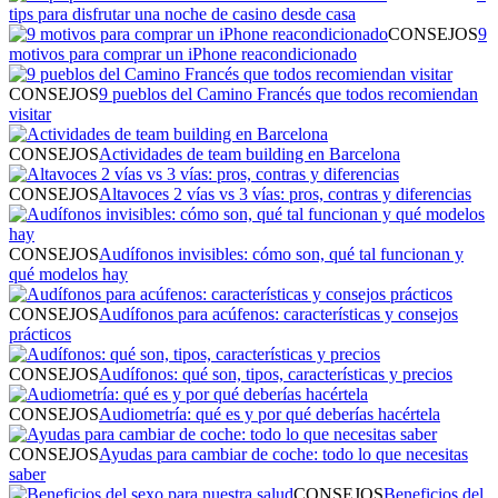
tips para disfrutar una noche de casino desde casa
CONSEJOS
9
motivos para comprar un iPhone reacondicionado
CONSEJOS
9 pueblos del Camino Francés que todos recomiendan
visitar
CONSEJOS
Actividades de team building en Barcelona
CONSEJOS
Altavoces 2 vías vs 3 vías: pros, contras y diferencias
CONSEJOS
Audífonos invisibles: cómo son, qué tal funcionan y
qué modelos hay
CONSEJOS
Audífonos para acúfenos: características y consejos
prácticos
CONSEJOS
Audífonos: qué son, tipos, características y precios
CONSEJOS
Audiometría: qué es y por qué deberías hacértela
CONSEJOS
Ayudas para cambiar de coche: todo lo que necesitas
saber
CONSEJOS
Beneficios del