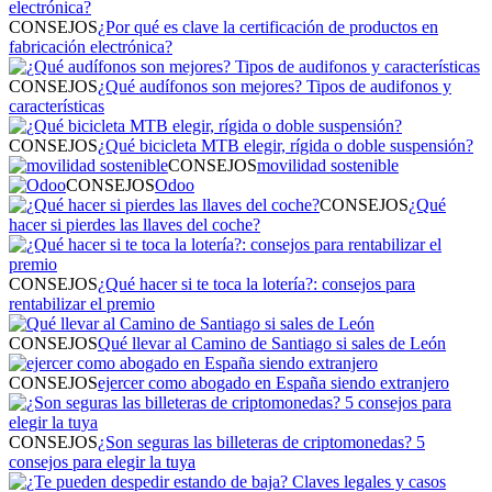
CONSEJOS
¿Por qué es clave la certificación de productos en
fabricación electrónica?
CONSEJOS
¿Qué audífonos son mejores? Tipos de audifonos y
características
CONSEJOS
¿Qué bicicleta MTB elegir, rígida o doble suspensión?
CONSEJOS
movilidad sostenible
CONSEJOS
Odoo
CONSEJOS
¿Qué
hacer si pierdes las llaves del coche?
CONSEJOS
¿Qué hacer si te toca la lotería?: consejos para
rentabilizar el premio
CONSEJOS
Qué llevar al Camino de Santiago si sales de León
CONSEJOS
ejercer como abogado en España siendo extranjero
CONSEJOS
¿Son seguras las billeteras de criptomonedas? 5
consejos para elegir la tuya