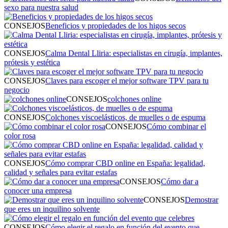
sexo para nuestra salud
CONSEJOS
Beneficios y propiedades de los higos secos
CONSEJOS
Calma Dental Lliria: especialistas en cirugía, implantes,
prótesis y estética
CONSEJOS
Claves para escoger el mejor software TPV para tu
negocio
CONSEJOS
colchones online
CONSEJOS
Colchones viscoelásticos, de muelles o de espuma
CONSEJOS
Cómo combinar el
color rosa
CONSEJOS
Cómo comprar CBD online en España: legalidad,
calidad y señales para evitar estafas
CONSEJOS
Cómo dar a
conocer una empresa
CONSEJOS
Demostrar
que eres un inquilino solvente
CONSEJOS
Cómo elegir el regalo en función del evento que