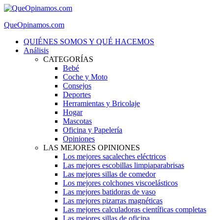
QueOpinamos.com
QUIÉNES SOMOS Y QUÉ HACEMOS
Análisis
CATEGORÍAS
Bebé
Coche y Moto
Consejos
Deportes
Herramientas y Bricolaje
Hogar
Mascotas
Oficina y Papelería
Opiniones
LAS MEJORES OPINIONES
Los mejores sacaleches eléctricos
Las mejores escobillas limpiaparabrisas
Las mejores sillas de comedor
Los mejores colchones viscoelásticos
Las mejores batidoras de vaso
Las mejores pizarras magnéticas
Las mejores calculadoras científicas completas
Las mejores sillas de oficina