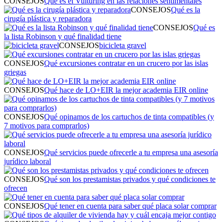
CONSEJOS
Qué es el Vulturing en las relaciones sentimentales
CONSEJOS
Qué es la
cirugía plástica y reparadora
CONSEJOS
Qué es
la lista Robinson y qué finalidad tiene
CONSEJOS
bicicleta gravel
CONSEJOS
Qué excursiones contratar en un crucero por las islas
griegas
CONSEJOS
Qué hace de LO+EIR la mejor academia EIR online
CONSEJOS
Qué opinamos de los cartuchos de tinta compatibles (y
7 motivos para comprarlos)
CONSEJOS
Qué servicios puede ofrecerle a tu empresa una asesoría
jurídico laboral
CONSEJOS
Qué son los prestamistas privados y qué condiciones te
ofrecen
CONSEJOS
Qué tener en cuenta para saber qué placa solar comprar