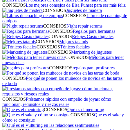
CONSEJOS
Los mejores consejos de Elsa Punset para ser más feliz
CONSEJOS
Juguetes de madera
CONSEJOS
Libros de coaching de
equipos
CONSEJOS
Night repair serums
CONSEJOS
Regalos para hermanas
CONSEJOS
Relojes Casio digitales
CONSEJOS
Mejores tatamis
CONSEJOS
Tónicos faciales
CONSEJOS
Marketing de juguetes
CONSEJOS
Métodos para tener
nuevas citas
CONSEJOS
regalos para profesores
CONSEJOS
Por qué se ponen los muñecos de novios en las tartas
de boda
CONSEJOS
Préstamos rápidos con empeño de joyas: cómo
funcionan, requisitos y riesgos reales
CONSEJOS
Qué es el mentoring
CONSEJOS
Qué es el sake y
cómo se consigue