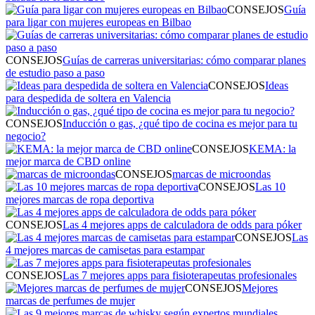
CONSEJOS
Guía
para ligar con mujeres europeas en Bilbao
CONSEJOS
Guías de carreras universitarias: cómo comparar planes
de estudio paso a paso
CONSEJOS
Ideas
para despedida de soltera en Valencia
CONSEJOS
Inducción o gas, ¿qué tipo de cocina es mejor para tu
negocio?
CONSEJOS
KEMA: la
mejor marca de CBD online
CONSEJOS
marcas de microondas
CONSEJOS
Las 10
mejores marcas de ropa deportiva
CONSEJOS
Las 4 mejores apps de calculadora de odds para póker
CONSEJOS
Las
4 mejores marcas de camisetas para estampar
CONSEJOS
Las 7 mejores apps para fisioterapeutas profesionales
CONSEJOS
Mejores
marcas de perfumes de mujer