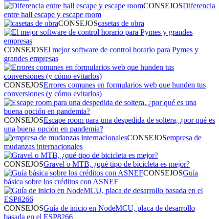
CONSEJOS
Diferencia
entre hall escape y escape room
CONSEJOS
casetas de obra
CONSEJOS
El mejor software de control horario para Pymes y
grandes empresas
CONSEJOS
Errores comunes en formularios web que hunden tus
conversiones (y cómo evitarlos)
CONSEJOS
Escape room para una despedida de soltera, ¿por qué es
una buena opción en pandemia?
CONSEJOS
empresa de
mudanzas internacionales
CONSEJOS
Gravel o MTB, ¿qué tipo de bicicleta es mejor?
CONSEJOS
Guía
básica sobre los créditos con ASNEF
CONSEJOS
Guía de inicio en NodeMCU, placa de desarrollo
basada en el ESP8266