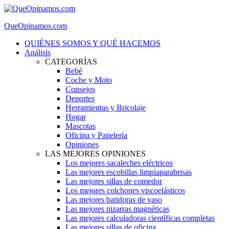
QueOpinamos.com
QUIÉNES SOMOS Y QUÉ HACEMOS
Análisis
CATEGORÍAS
Bebé
Coche y Moto
Consejos
Deportes
Herramientas y Bricolaje
Hogar
Mascotas
Oficina y Papelería
Opiniones
LAS MEJORES OPINIONES
Los mejores sacaleches eléctricos
Las mejores escobillas limpiaparabrisas
Las mejores sillas de comedor
Los mejores colchones viscoelásticos
Las mejores batidoras de vaso
Las mejores pizarras magnéticas
Las mejores calculadoras científicas completas
Las mejores sillas de oficina