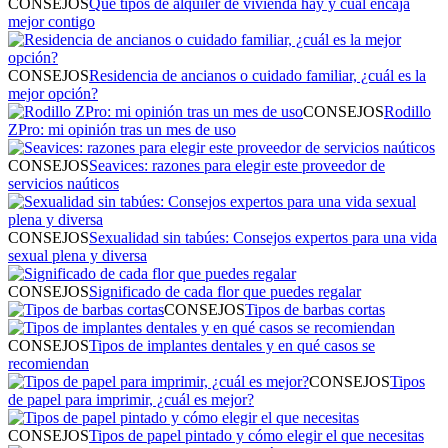
CONSEJOS
Qué tipos de alquiler de vivienda hay y cuál encaja
mejor contigo
CONSEJOS
Residencia de ancianos o cuidado familiar, ¿cuál es la
mejor opción?
CONSEJOS
Rodillo
ZPro: mi opinión tras un mes de uso
CONSEJOS
Seavices: razones para elegir este proveedor de
servicios naúticos
CONSEJOS
Sexualidad sin tabúes: Consejos expertos para una vida
sexual plena y diversa
CONSEJOS
Significado de cada flor que puedes regalar
CONSEJOS
Tipos de barbas cortas
CONSEJOS
Tipos de implantes dentales y en qué casos se
recomiendan
CONSEJOS
Tipos
de papel para imprimir, ¿cuál es mejor?
CONSEJOS
Tipos de papel pintado y cómo elegir el que necesitas