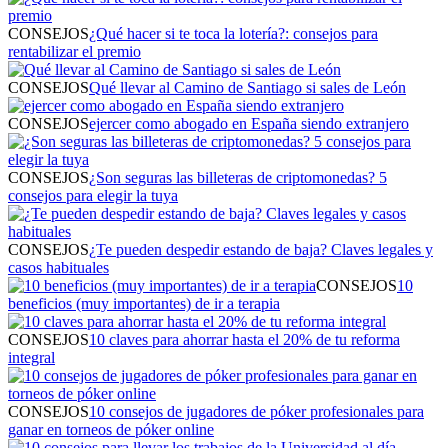
CONSEJOS
¿Qué hacer si te toca la lotería?: consejos para
rentabilizar el premio
CONSEJOS
Qué llevar al Camino de Santiago si sales de León
CONSEJOS
ejercer como abogado en España siendo extranjero
CONSEJOS
¿Son seguras las billeteras de criptomonedas? 5
consejos para elegir la tuya
CONSEJOS
¿Te pueden despedir estando de baja? Claves legales y
casos habituales
CONSEJOS
10
beneficios (muy importantes) de ir a terapia
CONSEJOS
10 claves para ahorrar hasta el 20% de tu reforma
integral
CONSEJOS
10 consejos de jugadores de póker profesionales para
ganar en torneos de póker online