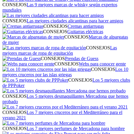
CONSEJOS
Las 9 mejores marcas de whisky según expertos
mundiales
CONSEJOS
Las mejores ciudades alicantinas para hacer amigos
CONSEJOS
Cremas antiarrugas
CONSEJOS
Guitarras eléctricas
CONSEJOS
Marcas de alpargatas
de mujer
CONSEJOS
Las
mejores marcas de ropa de equitación
CONSEJOS
Prendas de Guess
CONSEJOS
Webs para conocer gente
CONSEJOS
Los 10
mejores cruceros por las islas griegas
CONSEJOS
Los 5 mejores clubs
de PPPoker
CONSEJOS
Los 5 mejores desmaquillantes Mercadona que hemos
probado
CONSEJOS
Los 7 mejores cruceros por el Mediterráneo para el
verano 2021
CONSEJOS
Los 7 mejores perfumes de Mercadona para hombre