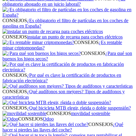
obligatorio abogado en un juicio laboral?
CONSEJOS
¿Es obligatorio el filtro de partículas en los coches de
gasolina en España?
CONSEJOS
instalar un punto de recarga para coches eléctricos
CONSEJOS
¿Es rentable
minar criptomonedas?
CONSEJOS
¿Para qué son
buenos los higos secos?
CONSEJOS
¿Por qué es clave la certificación de productos en
fabricación electrónica?
CONSEJOS
¿Qué audífonos son mejores? Tipos de audifonos y
características
CONSEJOS
¿Qué bicicleta MTB elegir, rígida o doble suspensión?
CONSEJOS
movilidad sostenible
CONSEJOS
Odoo
CONSEJOS
¿Qué
hacer si pierdes las llaves del coche?