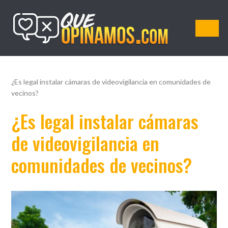
QueOpinamos.com
¿Es legal instalar cámaras de videovigilancia en comunidades de
vecinos?
¿Es legal instalar cámaras
de videovigilancia en
comunidades de vecinos?