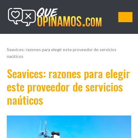
QueOpinamos.com
Seavices: razones para elegir este proveedor de servicios
naúticos
Seavices: razones para elegir
este proveedor de servicios
naúticos